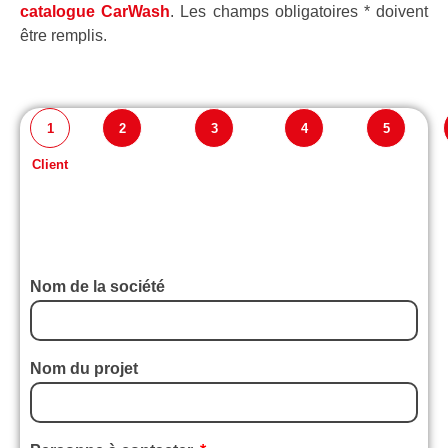
catalogue CarWash
. Les champs obligatoires * doivent
être remplis.
1
2
3
4
5
Client
Technique
Construction
Systèmes
Conteneur
P
de lavage
métallique
de
technique
paiement
des
clients
Nom de la société
Nom du projet
Français