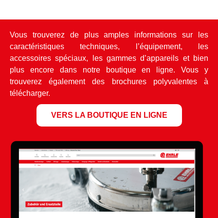
Vous trouverez de plus amples informations sur les
caractéristiques techniques, l’équipement, les
accessoires spéciaux, les gammes d’appareils et bien
plus encore dans notre boutique en ligne. Vous y
trouverez également des brochures polyvalentes à
télécharger.
VERS LA BOUTIQUE EN LIGNE