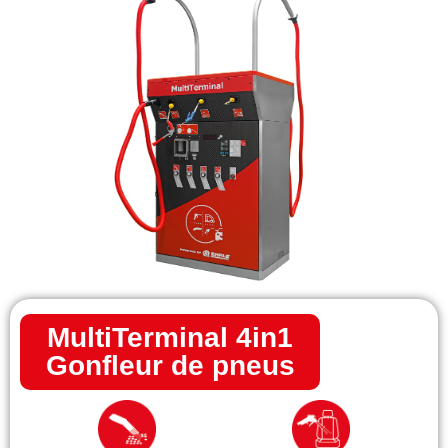
MultiTerminal 4in1
Gonfleur de pneus